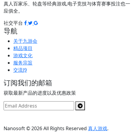
真人百家乐、轮盘等经典游戏,电子竞技与体育赛事投注也一
应俱全。
社交平台
导航
关于九游会
精品项目
游戏文化
服务宗旨
交流J9
订阅我们的邮箱
获取最新产品的进度以及优惠政策
Nanosoft © 2026 All Rights Reserved
真人游戏
.