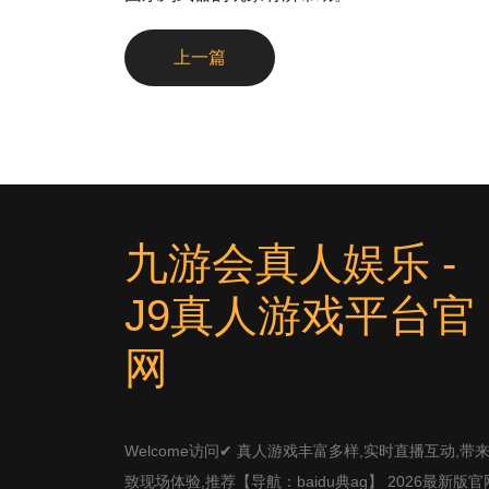
上一篇
九游会真人娱乐 -
J9真人游戏平台官
网
Welcome访问✔ 真人游戏丰富多样,实时直播互动,带
致现场体验,推荐【导航：baidu典ag】 2026最新版官