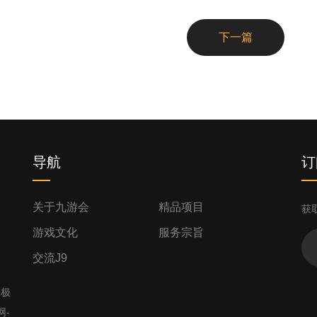
下一篇
导航
订
关于九游会
精品项目
获
游戏文化
服务宗旨
交流J9
来极
网-