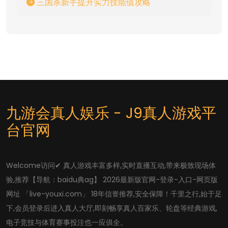
三国杀新手提升实力技能值攻略
九游会真人娱乐 - J9真人游戏平
台官网
Welcome访问✔ 真人游戏丰富多样,实时直播互动,带来极致现场体
验,推荐【导航：baidu典ag】 2026最新版官网-登录-入口-网页版
网址 「live-youxi.com」 18年信誉推荐,安全保障！千里之行,始于足
下,会员登录后进入真人大厅,即刻畅享真人百家乐、轮盘等经典游戏,
电子竞技与体育赛事投注也一应俱全。